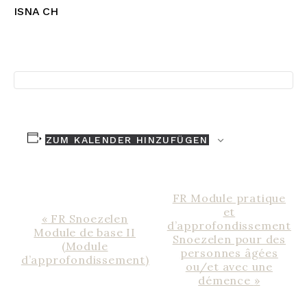
ISNA CH
ZUM KALENDER HINZUFÜGEN
VERANSTALTUNG
FR Module pratique
NAVIGATION
et
«
FR Snoezelen
d’approfondissement
Module de base II
Snoezelen pour des
(Module
personnes âgées
d’approfondissement)
ou/et avec une
démence
»