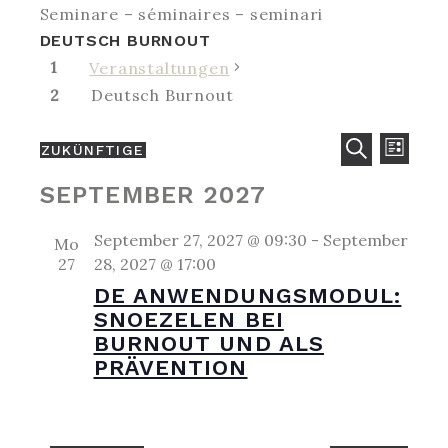
Seminare – séminaires – seminari
DEUTSCH BURNOUT
Veranstaltungen
Deutsch Burnout
VERANS
VER
ZUKÜNFTIGE
LISTE
ANS
SUCH-
Wählen
SUCHE
SEPTEMBER 2027
Sie
UND
das
ANSICH
September 27, 2027 @ 09:30
-
September
Datum
Mo
27
28, 2027 @ 17:00
aus.
DE ANWENDUNGSMODUL:
SNOEZELEN BEI
BURNOUT UND ALS
PRÄVENTION