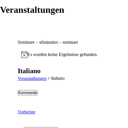
Veranstaltungen
Seminare – séminaires – seminari
Es wurden keine Ergebnisse gefunden.
Italiano
Italiano
Veranstaltungen
Kommende
Wählen
Sie
das
Veranstaltungen
Vorherige
Datum
aus.