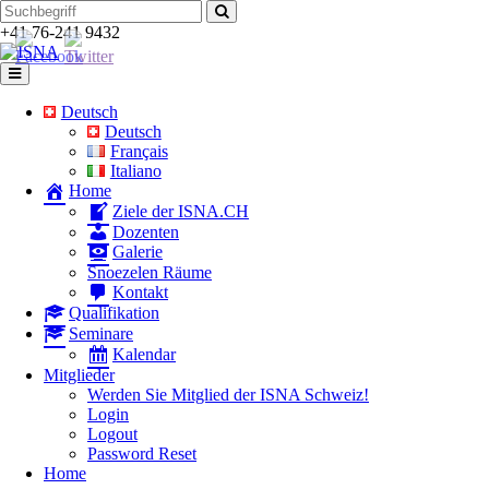
Zum
Suchen
Inhalt
nach:
+41 76-241 9432
Deutsch
Deutsch
Français
Italiano
Home
Ziele der ISNA.CH
Dozenten
Galerie
Snoezelen Räume
Kontakt
Qualifikation
Seminare
Kalendar
Mitglieder
Werden Sie Mitglied der ISNA Schweiz!
Login
Logout
Password Reset
Home