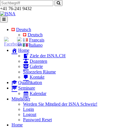
Zum
Suchen
Inhalt
nach:
+41 76-241 9432
Deutsch
Deutsch
Français
Italiano
Home
Ziele der ISNA.CH
Dozenten
Galerie
Snoezelen Räume
Kontakt
Qualifikation
Seminare
Kalendar
Mitglieder
Werden Sie Mitglied der ISNA Schweiz!
Login
Logout
Password Reset
Home