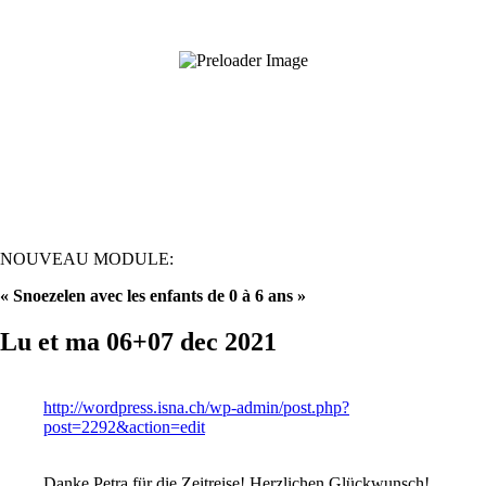
NOUVEAU MODULE:
« Snoezelen avec les enfants de 0 à 6 ans »
Lu et ma 06+07 dec 2021
http://wordpress.isna.ch/wp-admin/post.php?
post=2292&action=edit
Danke Petra für die Zeitreise! Herzlichen Glückwunsch!