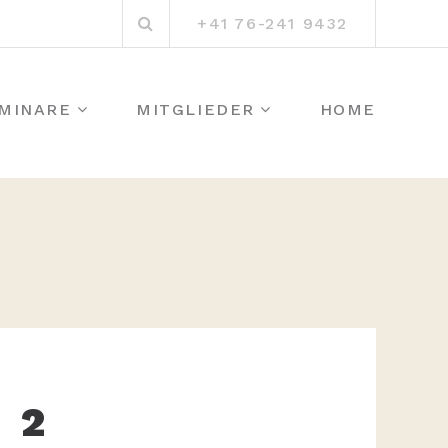
Suchen
+41 76-241 9432
nach:
MINARE
MITGLIEDER
HOME
 2