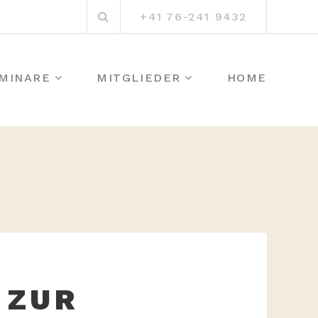
Suchen
+41 76-241 9432
nach:
MINARE
MITGLIEDER
HOME
 ZUR