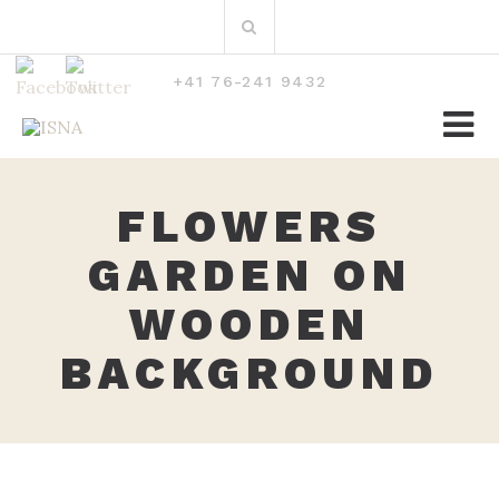
Zum
Suchen
Inhalt
nach:
+41 76-241 9432
FLOWERS
GARDEN ON
WOODEN
BACKGROUND