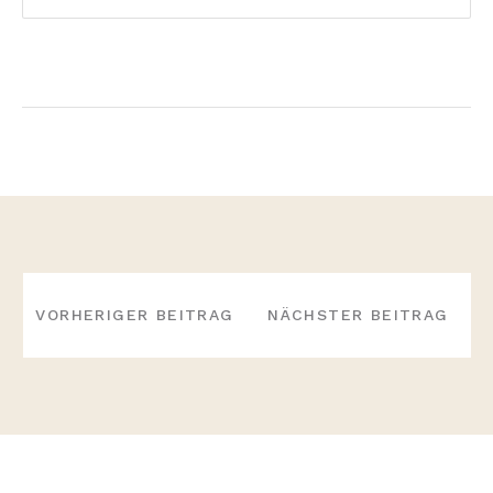
BEITRAGS-
NAVIGATION
VORHERIGER BEITRAG
NÄCHSTER BEITRAG