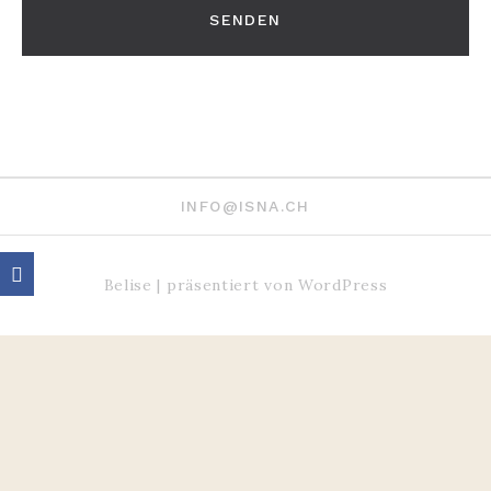
INFO@ISNA.CH
Belise
|
präsentiert von
WordPress