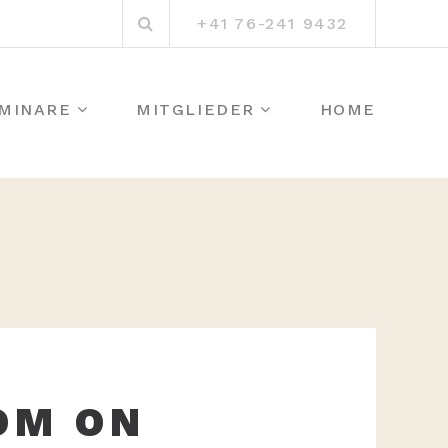
Suchen
+41 76-241 9432
nach:
MINARE
MITGLIEDER
HOME
OM ON