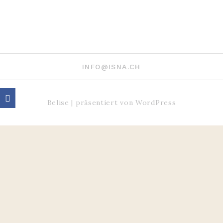
INFO@ISNA.CH
Belise
|
präsentiert von
WordPress