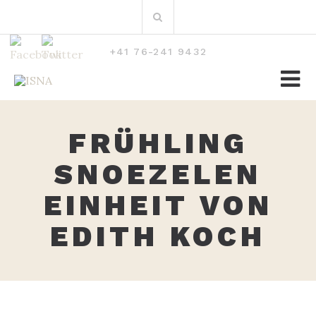
Zum
Suchen
Inhalt
nach:
+41 76-241 9432
FRÜHLING
SNOEZELEN
EINHEIT VON
EDITH KOCH