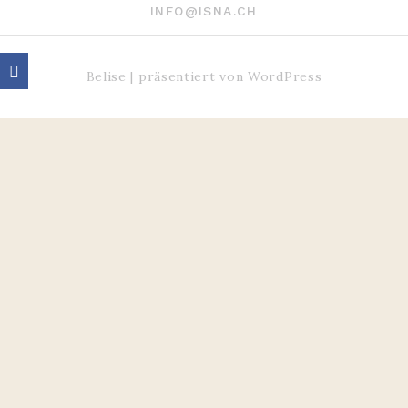
INFO@ISNA.CH
Belise
|
präsentiert von
WordPress