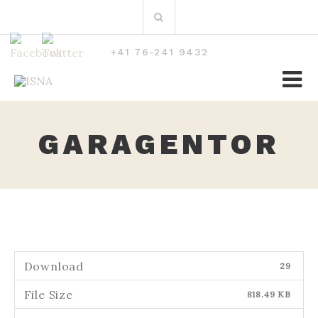
Zum
Suchen
Inhalt
nach:
+41 76-241 9432
GARAGENTOR
Download
29
File Size
818.49 KB