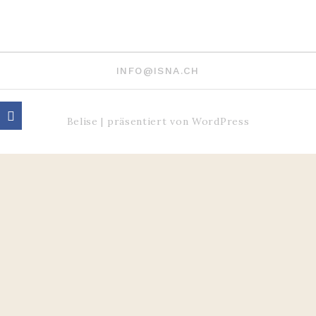
INFO@ISNA.CH
Belise
|
präsentiert von
WordPress