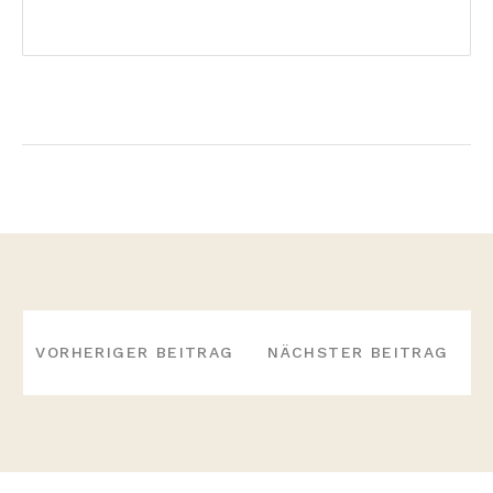
BEITRAGS-
NAVIGATION
VORHERIGER BEITRAG
NÄCHSTER BEITRAG