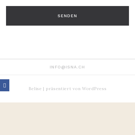
INFO@ISNA.CH
Belise
|
präsentiert von
WordPress