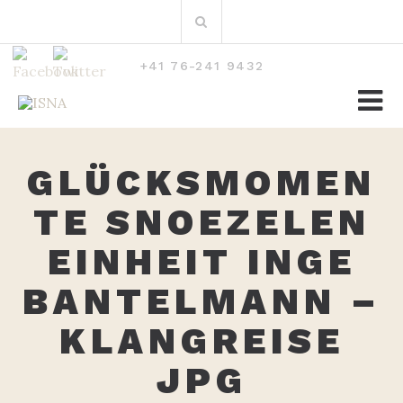
Zum
Suchen
Inhalt
nach:
+41 76-241 9432
GLÜCKSMOMEN
TE SNOEZELEN
EINHEIT INGE
BANTELMANN –
KLANGREISE
JPG