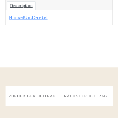
Description
HänselUndGretel
BEITRAGS-
NAVIGATION
VORHERIGER BEITRAG
NÄCHSTER BEITRAG