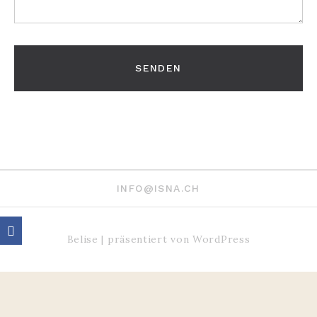
INFO@ISNA.CH
Belise
|
präsentiert von
WordPress