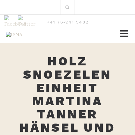
Zum
Suchen
Inhalt
nach:
+41 76-241 9432
HOLZ
SNOEZELEN
EINHEIT
MARTINA
TANNER
HÄNSEL UND