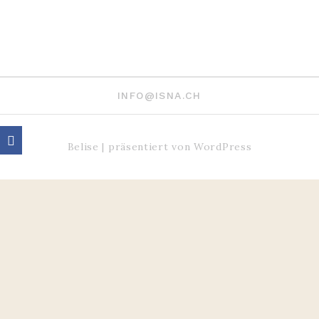
INFO@ISNA.CH
Belise
|
präsentiert von
WordPress