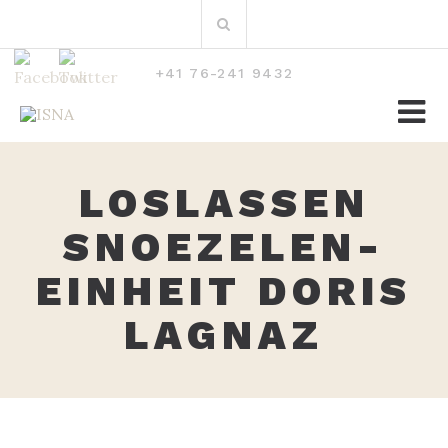
Zum
Suchen
Inhalt
nach:
+41 76-241 9432
LOSLASSEN
SNOEZELEN-
EINHEIT DORIS
LAGNAZ