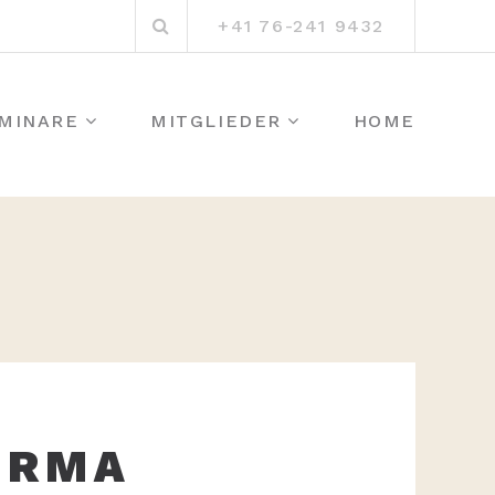
Suchen
+41 76-241 9432
nach:
MINARE
MITGLIEDER
HOME
URMA