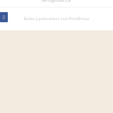
INFO@ISNA.CH
Belise
|
präsentiert von
WordPress