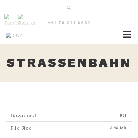
Zum
Suchen
Inhalt
nach:
+41 76-241 9432
STRASSENBAHN
Download
991
File Size
2.40 MB