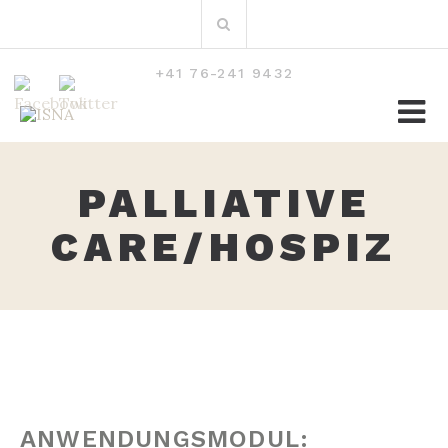
Zum
Suchen
Inhalt
nach:
+41 76-241 9432
PALLIATIVE
CARE/HOSPIZ
ANWENDUNGSMODUL: