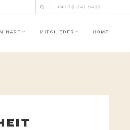
Suchen
+41 76-241 9432
nach:
MINARE
MITGLIEDER
HOME
HEIT