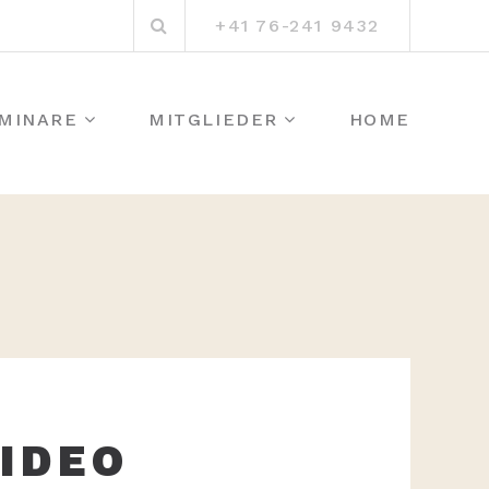
Suchen
+41 76-241 9432
nach:
MINARE
MITGLIEDER
HOME
IDEO