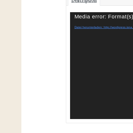
Description
Video-
Media error: Format(s)
Player
Datei herunterladen: http://wordpress.is