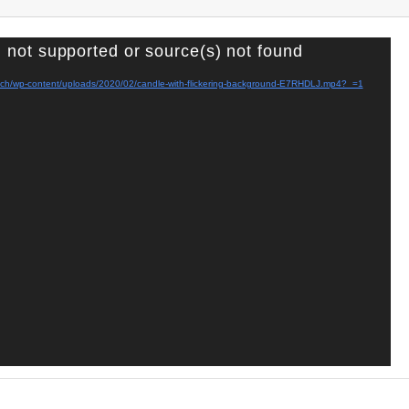
 not supported or source(s) not found
na.ch/wp-content/uploads/2020/02/candle-with-flickering-background-E7RHDLJ.mp4?_=1