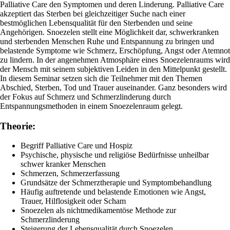
Palliative Care den Symptomen und deren Linderung. Palliative Care
akzeptiert das Sterben bei gleichzeitiger Suche nach einer
bestmöglichen Lebensqualität für den Sterbenden und seine
Angehörigen. Snoezelen stellt eine Möglichkeit dar, schwerkranken
und sterbenden Menschen Ruhe und Entspannung zu bringen und
belastende Symptome wie Schmerz, Erschöpfung, Angst oder Atemnot
zu lindern. In der angenehmen Atmosphäre eines Snoezelenraums wird
der Mensch mit seinem subjektiven Leiden in den Mittelpunkt gestellt.
In diesem Seminar setzen sich die Teilnehmer mit den Themen
Abschied, Sterben, Tod und Trauer auseinander. Ganz besonders wird
der Fokus auf Schmerz und Schmerzlinderung durch
Entspannungsmethoden in einem Snoezelenraum gelegt.
Theorie:
Begriff Palliative Care und Hospiz
Psychische, physische und religiöse Bedürfnisse unheilbar
schwer kranker Menschen
Schmerzen, Schmerzerfassung
Grundsätze der Schmerztherapie und Symptombehandlung
Häufig auftretende und belastende Emotionen wie Angst,
Trauer, Hilflosigkeit oder Scham
Snoezelen als nichtmedikamentöse Methode zur
Schmerzlinderung
Steigerung der Lebensqualität durch Snoezelen