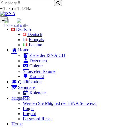
Zum
Suchen
Inhalt
nach:
+41 76-241 9432
Deutsch
Deutsch
Français
Italiano
Home
Ziele der ISNA.CH
Dozenten
Galerie
Snoezelen Räume
Kontakt
Qualifikation
Seminare
Kalendar
Mitglieder
Werden Sie Mitglied der ISNA Schweiz!
Login
Logout
Password Reset
Home