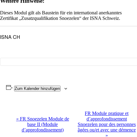
Weitere Hinweise:
Dieses Modul gilt als Baustein für ein international anerkanntes
Zertifikat „Zusatzqualifikation Snoezelen“ der ISNA Schweiz.
ISNA CH
Zum Kalender hinzufügen
Veranstaltung
FR Module pratique et
«
FR Snoezelen Module de
d’approfondissement
Navigation
base II (Module
Snoezelen pour des personnes
d’approfondissement)
âgées ou/et avec une démence
»