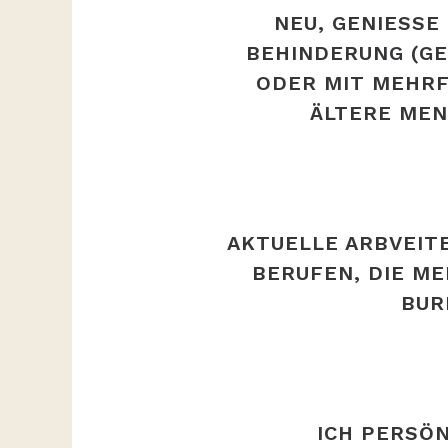
NEU, GENIESSE
EHINDERUNG (GEI
DER MIT MEHRFA
LTERE MENS
AKTUELLE ARBVEIT
BERUFEN, DIE M
BUR
ICH PERSÖ