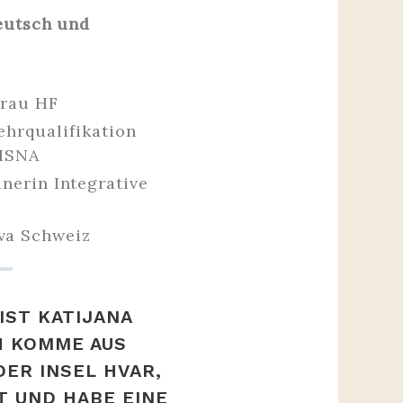
deutsch und
frau HF
ehrqualifikation
 ISNA
inerin Integrative
va Schweiz
IST KATIJANA
CH KOMME AUS
DER INSEL HVAR,
T UND HABE EINE