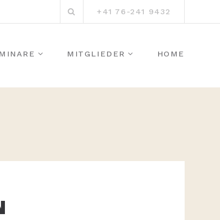
Suchen
+41 76-241 9432
nach:
MINARE
MITGLIEDER
HOME
N