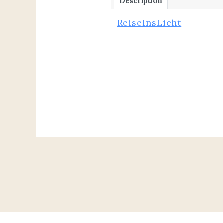
Description
ReiseInsLicht