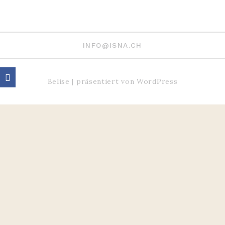
INFO@ISNA.CH
Belise
|
präsentiert von
WordPress