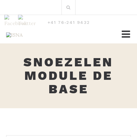
Zum
Suchen
Inhalt
nach:
+41 76-241 9432
SNOEZELEN
MODULE DE
BASE