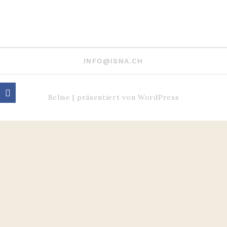
INFO@ISNA.CH
Belise
|
präsentiert von
WordPress