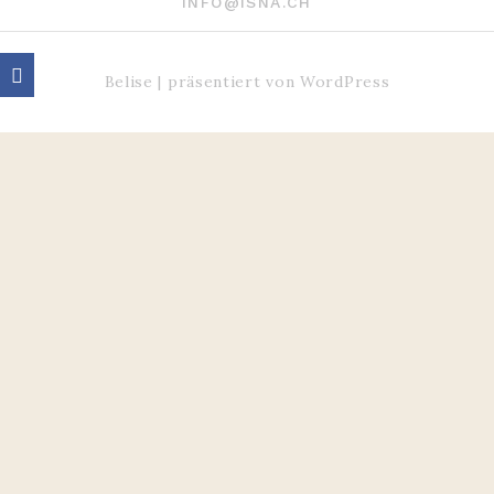
INFO@ISNA.CH
Belise
|
präsentiert von
WordPress