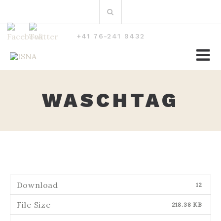
Zum
Suchen
Inhalt
nach:
+41 76-241 9432
WASCHTAG
Download
12
File Size
218.38 KB