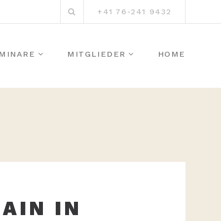
Suchen
+41 76-241 9432
nach:
MINARE
MITGLIEDER
HOME
AIN IN