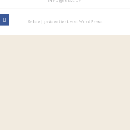
INFO@ISNA.CH
Belise
|
präsentiert von
WordPress