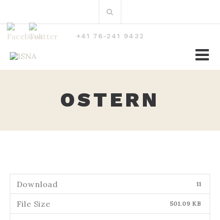
Zum
Suchen
Inhalt
nach:
+41 76-241 9432
OSTERN
Download
11
File Size
501.09 KB