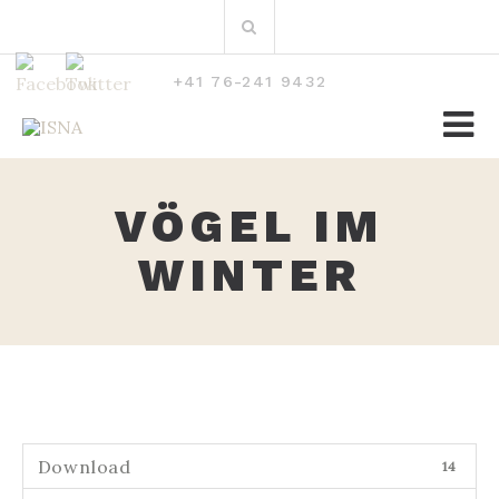
Zum
Suchen
Inhalt
nach:
+41 76-241 9432
VÖGEL IM
WINTER
Download
14