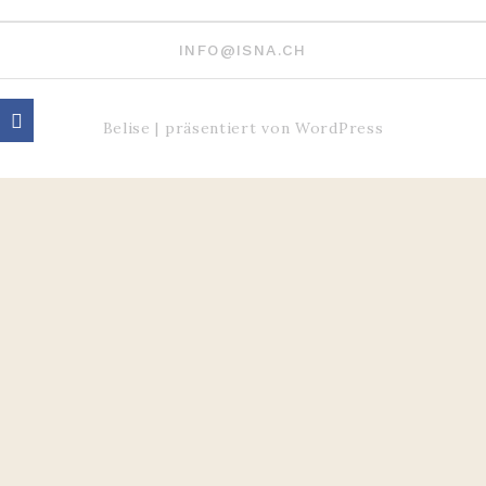
INFO@ISNA.CH
Belise
|
präsentiert von
WordPress