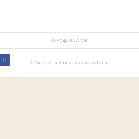
INFO@ISNA.CH
Belise
|
präsentiert von
WordPress