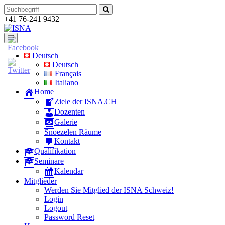
Zum
Suchen
Inhalt
nach:
+41 76-241 9432
Deutsch
Deutsch
Français
Italiano
Home
Ziele der ISNA.CH
Dozenten
Galerie
Snoezelen Räume
Kontakt
Qualifikation
Seminare
Kalendar
Mitglieder
Werden Sie Mitglied der ISNA Schweiz!
Login
Logout
Password Reset